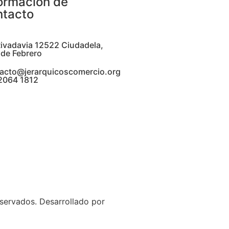
formación de
ntacto
Rivadavia 12522 Ciudadela,
 de Febrero
acto@jerarquicoscomercio.org
 2064 1812
servados. Desarrollado por