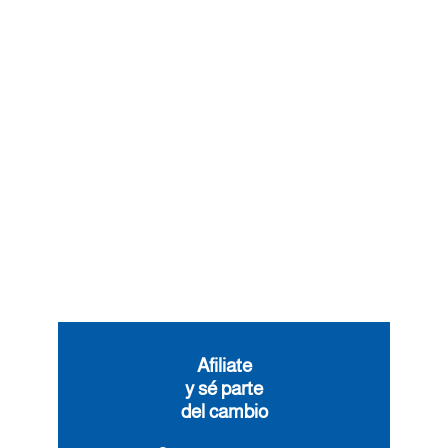
Afiliate
y sé parte
del cambio