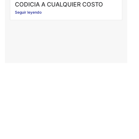
CODICIA A CUALQUIER COSTO
Seguir leyendo
Sumate a tu Sindicato
Ponete en contacto