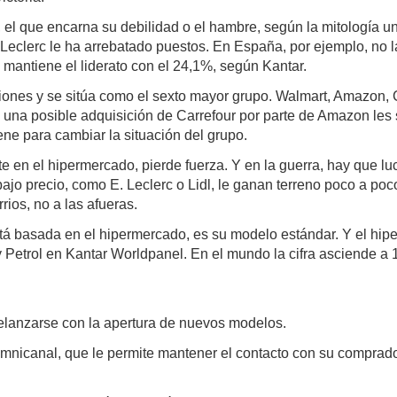
 el que encarna su debilidad o el hambre, según la mitología un
Leclerc le ha arrebatado puestos. En España, por ejemplo, no l
mantiene el liderato con el 24,1%, según Kantar.
iciones y se sitúa como el sexto mayor grupo. Walmart, Amazon
, una posible adquisición de Carrefour por parte de Amazon les 
iene para cambiar la situación del grupo.
en el hipermercado, pierde fuerza. Y en la guerra, hay que lu
o precio, como E. Leclerc o Lidl, le ganan terreno poco a poc
ios, no a las afueras.
á basada en el hipermercado, es su modelo estándar. Y el hiper
il y Petrol en Kantar Worldpanel. En el mundo la cifra asciende
relanzarse con la apertura de nuevos modelos.
nicanal, que le permite mantener el contacto con su comprador 