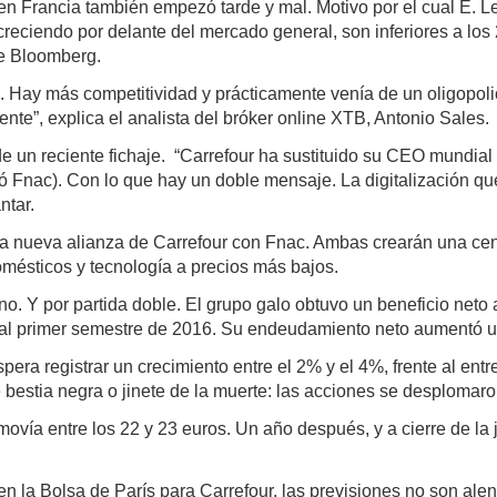
en Francia también empezó tarde y mal. Motivo por el cual E. L
creciendo por delante del mercado general, son inferiores a los
de Bloomberg.
a. Hay más competitividad y prácticamente venía de un oligopol
te”, explica el analista del bróker online XTB, Antonio Sales.
e un reciente fichaje. “Carrefour ha sustituido su CEO mundi
ó Fnac). Con lo que hay un doble mensaje. La digitalización qu
ntar.
la nueva alianza de Carrefour con Fnac. Ambas crearán una cen
mésticos y tecnología a precios más bajos.
o. Y por partida doble. El grupo galo obtuvo un beneficio neto a
 al primer semestre de 2016. Su endeudamiento neto aumentó u
pera registrar un crecimiento entre el 2% y el 4%, frente al en
 bestia negra o jinete de la muerte: las acciones se desplomar
ovía entre los 22 y 23 euros. Un año después, y a cierre de la 
 la Bolsa de París para Carrefour, las previsiones no son alen