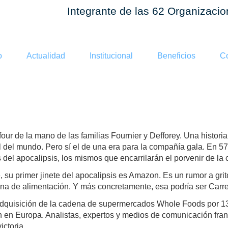
Integrante de las 62 Organizaci
o
Actualidad
Institucional
Beneficios
Co
 de Carrefour
our de la mano de las familias Fournier y Defforey. Una histori
nal del mundo. Pero sí el de una era para la compañía gala. En 5
 del apocalipsis, los mismos que encarrilarán el porvenir de la
e, su primer jinete del apocalipsis es Amazon. Es un rumor a gr
na de alimentación. Y más concretamente, esa podría ser Carre
 adquisición de la cadena de supermercados Whole Foods por 13
ón en Europa. Analistas, expertos y medios de comunicación fra
ictoria.