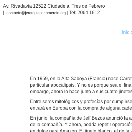
Av. Rivadavia 12522 Ciudadela, Tres de Febrero
|
Tel: 2064 1812
contacto@jerarquicoscomercio.org |
Inici
El futuro
En 1959, en la Alta Saboya (Francia) nace Carref
particular apocalipsis. Y no es porque sea el fi
embargo, ahora lo hace junto a sus cuatro jinetes
Entre seres mitológicos y profecías por cumplirs
entrará en Europa con la compra de alguna cade
En junio, la compañía de Jeff Bezos anunció la
de la compañía. Y ahora, podría repetir operaci
en dulce para Amazon. El jinete blanco, el de la v