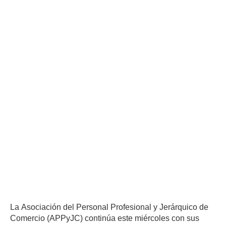
El sindicato realiza una
nueva jornada de
protestas en sucursales
de la cadena por la
negativa de la empresa a
establecer una mesa de
diálogo para discutir una
recomposición salarial
acorde a la inflación y
otros reclamos.
La Asociación del Personal Profesional y Jerárquico de
Comercio (APPyJC) continúa este miércoles con sus