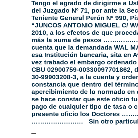
Tengo el agrado de dirigirme a Ust
del Juzgado Nº 71, por ante la Se
Teniente General Perón Nº 990, P
“JUNCOS ANTONIO MIGUEL C/ WAL
2010, a los efectos de que p
más la suma de pesos ………
cuenta que la demandada WAL MART
esa Institución bancaria, sita en
vez trabado el embargo ordenado 
CBU 02900759-00330097701862, de
30-99903208-3, a la cuenta y orde
constancia que dentro del término
apercibimiento de lo normado en e
se hace constar que este oficio fu
pago de cualquier tipo de tasa o 
presente oficio los Doctores
…………………… Sin otro particular
—