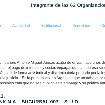
Integrante de las 62 Organizaci
o
Actualidad
Institucional
Beneficios
Co
O A WALMA
ompañero Antonio Miguel Juncos acaba de enviar hace unos día
por el pago de intereses y costas impagas que la empresa se nie
mart de forma antisindical y discriminatoria probado por la ley
r la justicia. Es la primera vez en Argentina que un trabajador
sibles trata que no sea publico este embargo y su política ant
3.
NK N.A. SUCURSAL 007. S . / D .