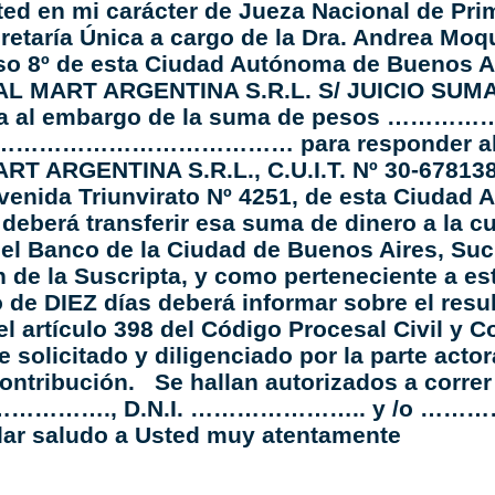
ed en mi carácter de Jueza Nacional de Prime
cretaría Única a cargo de la Dra. Andrea Moq
iso 8º de esta Ciudad Autónoma de Buenos Ai
 MART ARGENTINA S.R.L. S/ JUICIO SUMARI
roceda al embargo de la suma de pesos 
…………………
…………………… para responder al pag
 ARGENTINA S.R.L., C.U.I.T. Nº 30-6781383
 Avenida Triunvirato Nº 4251, de esta Ciud
deberá transferir esa suma de dinero a la c
l Banco de la Ciudad de Buenos Aires, Sucu
n de la Suscripta, y como perteneciente a e
 de DIEZ días deberá informar sobre el res
l artículo 398 del Código Procesal Civil y
e solicitado y diligenciado por la parte actor
contribución. Se hallan autorizados a correr
 …………………., D.N.I. ………………….. y /
o ………
 saludo a Usted muy atentamente