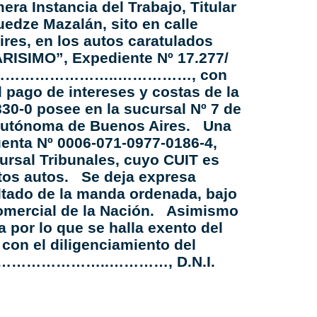
ra Instancia del Trabajo, Titular
uedze Mazalán, sito en calle
res, en los autos caratulados
SIMO”, Expediente Nº 17.277/
………………………………..
……………, con
o de intereses y costas de la
0-0 posee en la sucursal Nº 7 de
ad Autónoma de Buenos Aires. Una
uenta Nº 0006-071-0977-0186-4,
rsal Tribunales, cuyo CUIT es
stos autos. Se deja expresa
ultado de la manda ordenada, bajo
 Comercial de la Nación. Asimismo
a por lo que se halla exento del
 con el diligenciamiento del
…………………..
…………, D.N.I.