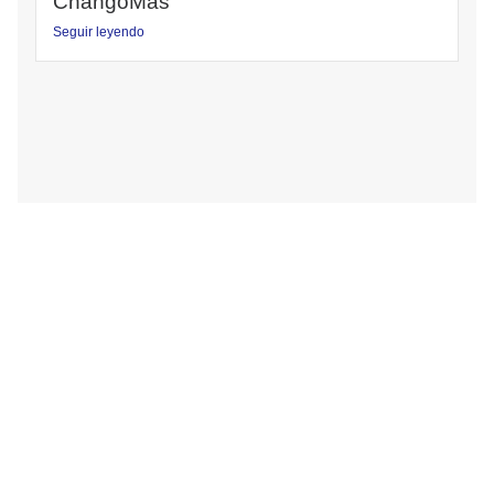
ChangoMás
Seguir leyendo
Sumate a tu Sindicato
Ponete en contacto