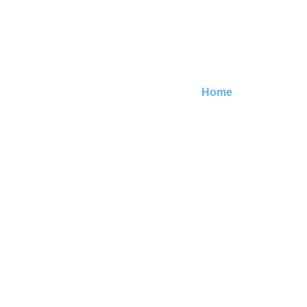
paro general de 24
horas convocado por la
CGT
Home
/ Actualidad