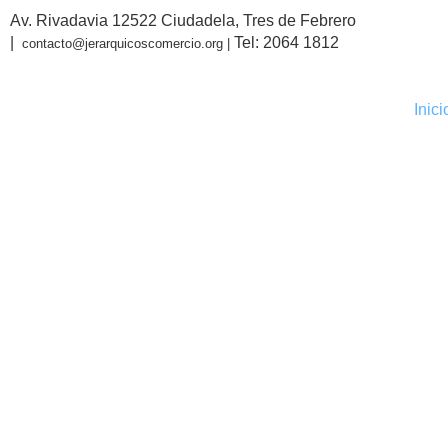
Av. Rivadavia 12522 Ciudadela, Tres de Febrero
|
Tel: 2064 1812
contacto@jerarquicoscomercio.org |
Inici
La Cámara
cadenas 
el descan