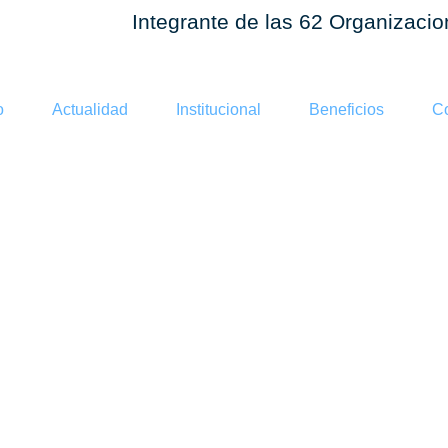
Integrante de las 62 Organizaci
o
Actualidad
Institucional
Beneficios
Co
 falló a favo
de supermer
so dominical