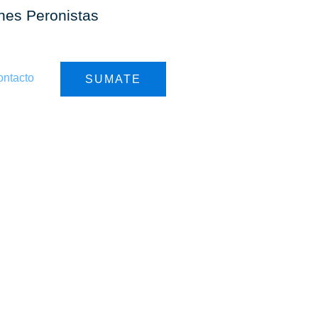
ones Peronistas
ntacto
SUMATE
r de las
cados por
 en Santa