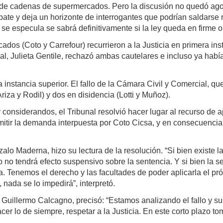
de cadenas de supermercados. Pero la discusión no quedó agota
debate y deja un horizonte de interrogantes que podrían saldarse
, se especula se sabrá definitivamente si la ley queda en firme o
s (Coto y Carrefour) recurrieron a la Justicia en primera inst
al, Julieta Gentile, rechazó ambas cautelares e incluso ya hab
instancia superior. El fallo de la Cámara Civil y Comercial, qu
riza y Rodil) y dos en disidencia (Lotti y Muñoz).
considerandos, el Tribunal resolvió hacer lugar al recurso de a
mitir la demanda interpuesta por Coto Cicsa, y en consecuencia, 
lo Maderna, hizo su lectura de la resolución. “Si bien existe la
o no tendrá efecto suspensivo sobre la sentencia. Y si bien la 
. Tenemos el derecho y las facultades de poder aplicarla el pró
, nada se lo impedirá”, interpretó.
, Guillermo Calcagno, precisó: “Estamos analizando el fallo y su
r lo de siempre, respetar a la Justicia. En este corto plazo t