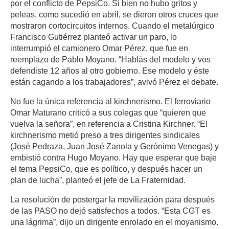
por el conflicto de PepsiCo. Si bien no hubo gritos y
peleas, como sucedió en abril, se dieron otros cruces que
mostraron cortocircuitos internos. Cuando el metalúrgico
Francisco Gutiérrez planteó activar un paro, lo
interrumpió el camionero Omar Pérez, que fue en
reemplazo de Pablo Moyano. “Hablás del modelo y vos
defendiste 12 años al otro gobierno. Ese modelo y éste
están cagando a los trabajadores”, avivó Pérez el debate.
No fue la única referencia al kirchnerismo. El ferroviario
Omar Maturano criticó a sus colegas que “quieren que
vuelva la señora”, en referencia a Cristina Kirchner. “El
kirchnerismo metió preso a tres dirigentes sindicales
(José Pedraza, Juan José Zanola y Gerónimo Venegas) y
embistió contra Hugo Moyano. Hay que esperar que baje
el tema PepsiCo, que es político, y después hacer un
plan de lucha”, planteó el jefe de La Fraternidad.
La resolución de postergar la movilización para después
de las PASO no dejó satisfechos a todos. “Esta CGT es
una lágrima”, dijo un dirigente enrolado en el moyanismo.