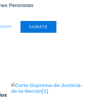
ones Peronistas
ntacto
SUMATE
modelo
ios