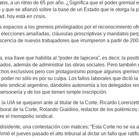
os, a un ritmo de 65 por año. ¿Significa que el poder gremial e
y que se afianzó sobre la base de un Estado que le otorga la p
d, hoy está en crisis.
s espacios a los gremios privilegiados por el reconocimiento o
 elecciones amañadas, cláusulas proscriptivas y mandatos perpe
vescencia de nuevos trabajadores que irrumpieron a partir de 20
 esa llave que habilita al “poder de lapicera”, es decir, la pos
liados, además de administrar las obras sociales. Pero también 
echos exclusivos pero con protagonismo porque algunos gremios
su poder no sólo es por su culpa. Los fallos laborales que dictó 
delo sindical argentino, dándoles autonomía a los delegados re
ersonería y de los que tienen simple inscripción.
a UIA se quejaron ante al titular de la Corte, Ricardo Lorenzetti
aboral de la Corte, Rolando Gialdino, redactor de los polémicos 
e el monopolio sindical.
a disidente, una contestación con matices: “Esta Corte no se va a 
irmó el jueves pasado el alto tribunal al dictar un fallo que rat