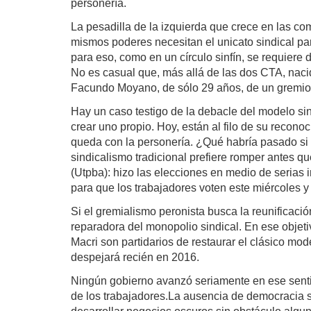
personería.
La pesadilla de la izquierda que crece en las com
mismos poderes necesitan el unicato sindical para
para eso, como en un círculo sinfín, se requiere
No es casual que, más allá de las dos CTA, nacid
Facundo Moyano, de sólo 29 años, de un gremio p
Hay un caso testigo de la debacle del modelo sin
crear uno propio. Hoy, están al filo de su recono
queda con la personería. ¿Qué habría pasado si l
sindicalismo tradicional prefiere romper antes q
(Utpba): hizo las elecciones en medio de serias i
para que los trabajadores voten este miércoles y
Si el gremialismo peronista busca la reunificació
reparadora del monopolio sindical. En ese objet
Macri son partidarios de restaurar el clásico mo
despejará recién en 2016.
Ningún gobierno avanzó seriamente en ese sentid
de los trabajadores.La ausencia de democracia s