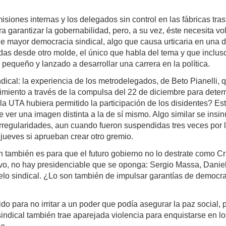
isiones internas y los delegados sin control en las fábricas tras
 garantizar la gobernabilidad, pero, a su vez, éste necesita vol
 de mayor democracia sindical, algo que causa urticaria en una
as desde otro molde, el único que habla del tema y que incluso
equeño y lanzado a desarrollar una carrera en la política.
dical: la experiencia de los metrodelegados, de Beto Pianelli,
cimiento a través de la compulsa del 22 de diciembre para determ
a UTA hubiera permitido la participación de los disidentes? Es
ue ver una imagen distinta a la de sí mismo. Algo similar se in
rregularidades, aun cuando fueron suspendidas tres veces por la 
 jueves si aprueban crear otro gremio.
n también es para que el futuro gobierno no lo destrate como Cri
ivo, no hay presidenciable que se oponga: Sergio Massa, Daniel
delo sindical. ¿Lo son también de impulsar garantías de democr
o para no irritar a un poder que podía asegurar la paz social,
indical también trae aparejada violencia para enquistarse en l