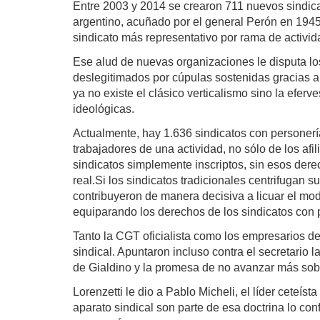
Entre 2003 y 2014 se crearon 711 nuevos sindicat
argentino, acuñado por el general Perón en 1945 
sindicato más representativo por rama de activida
Ese alud de nuevas organizaciones le disputa lo
deslegitimados por cúpulas sostenidas gracias a
ya no existe el clásico verticalismo sino la efer
ideológicas.
Actualmente, hay 1.636 sindicatos con personería,
trabajadores de una actividad, no sólo de los afi
sindicatos simplemente inscriptos, sin esos der
real.Si los sindicatos tradicionales centrifugan 
contribuyeron de manera decisiva a licuar el mo
equiparando los derechos de los sindicatos con p
Tanto la CGT oficialista como los empresarios de l
sindical. Apuntaron incluso contra el secretario l
de Gialdino y la promesa de no avanzar más sobr
Lorenzetti le dio a Pablo Micheli, el líder ceteíst
aparato sindical son parte de esa doctrina lo conf