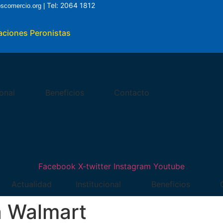
Tel: 2064 1812
oscomercio.org |
zaciones Peronistas
ional
Beneficios
Contacto
Facebook
X-twitter
Instagram
Youtube
Actualidad
Institucional
Beneficios
a Walmart