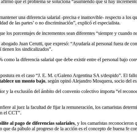
, afirmó que el problema se soluciona “asumiendo que si hay increment
ntener una diferencia salarial -precisa e inamovible- respecto a los qu
ldad de las partes’ o no discriminación”, explicó el especialista.
ue los porcentajes de incrementos sean diferentes “siempre y cuando no
el abogado Juan Cerutti, que expresó: “Ayudaría al personal fuera de co
 tienen los sindicalizados”.
 como la diferencia salarial que debe existir entre el personal bajo co
postura en el caso “J. E. M. c/Galeno Argentina SA s/despido”. El fallo
establece un monto bajo
, según opinó Alejandro Mosquera, socio del es
r y la exclusión del ámbito del convenio colectivo importa “el reconoci
fiere al juez la facultad de fijar la remuneración, los camaristas deter
en el CCT”.
ite al pago de diferencias salariales
, y los camaristas reconocieron 
lo que da pábulo al progreso de la acción es el concepto de buena fe con