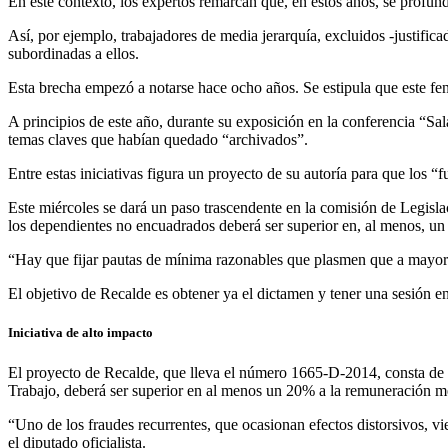
En este contexto, los expertos remarcan que, en estos años, se profun
Así, por ejemplo, trabajadores de media jerarquía, excluidos -justific
subordinadas a ellos.
Esta brecha empezó a notarse hace ocho años. Se estipula que este f
A principios de este año, durante su exposición en la conferencia “Sala
temas claves que habían quedado “archivados”.
Entre estas iniciativas figura un proyecto de su autoría para que los “
Este miércoles se dará un paso trascendente en la comisión de Legislac
los dependientes no encuadrados deberá ser superior en, al menos, un 
“Hay que fijar pautas de mínima razonables que plasmen que a mayor 
El objetivo de Recalde es obtener ya el dictamen y tener una sesión e
Iniciativa de alto impacto
El proyecto de Recalde, que lleva el número 1665-D-2014, consta de 
Trabajo, deberá ser superior en al menos un 20% a la remuneración m
“Uno de los fraudes recurrentes, que ocasionan efectos distorsivos, v
el diputado oficialista.