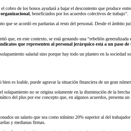
a el cobro de los bonos ayudará a bajar el descontento que produce entr
 organizacional
, beneficiados por los acuerdos colectivos de trabajo”.
 que se acordó en paritarias al resto del personal. Desde el ámbito ju
virtió que, en este contexto, se está gestando una “rebelión generaliza
indicatos que representen al personal jerárquico está a un paso d
 de solapamiento salarial sino porque hay todo un planteo en la sociedad
si bien es loable, puede agravar la situación financiera de un gran núme
el solapamiento no se origina solamente en la disminución de la brecha
ático del plus por ese concepto que, en algunos acuerdos, presenta un 
encionados un salario que sea como mínimo 20% superior al del trabajad
ueñas y medianas firmas.