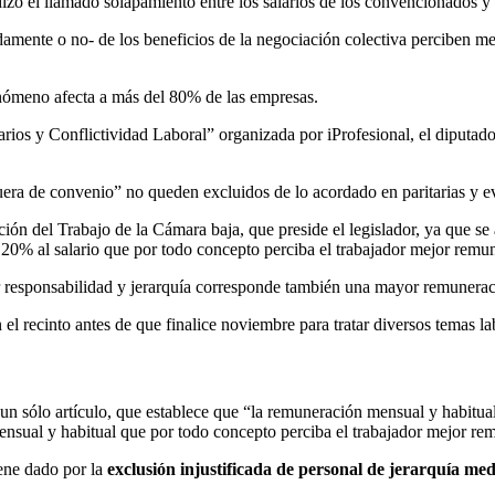
dizó el llamado solapamiento entre los salarios de los convencionados y 
adamente o no- de los beneficios de la negociación colectiva perciben m
enómeno afecta a más del 80% de las empresas.
rios y Conflictividad Laboral” organizada por iProfesional, el diputado 
fuera de convenio” no queden excluidos de lo acordado en paritarias y evi
ión del Trabajo de la Cámara baja, que preside el legislador, ya que se
20% al salario que por todo concepto perciba el trabajador mejor remun
responsabilidad y jerarquía corresponde también una mayor remuneraci
n el recinto antes de que finalice noviembre para tratar diversos temas 
un sólo artículo, que establece que “la remuneración mensual y habitua
ensual y habitual que por todo concepto perciba el trabajador mejor 
iene dado por la
exclusión injustificada de personal de jerarquía medi