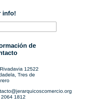
 info!
formación de
ntacto
 Rivadavia 12522
dadela, Tres de
rero
tacto@jerarquicoscomercio.org
: 2064 1812