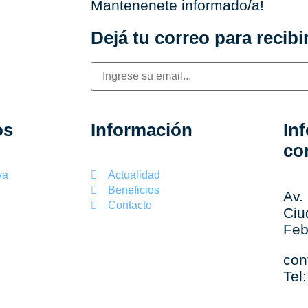
Mantenenete informado/a!
Dejá tu correo para recibir
os
Información
In
co
va
Actualidad
Beneficios
Av.
Contacto
Ciu
Feb
con
Tel