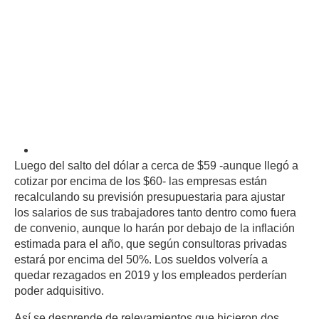
recalculando los salarios
para sus empleados.
Pero no podrán ni
siquiera empatar la
inflación.
Luego del salto del dólar a cerca de $59 -aunque llegó a
cotizar por encima de los $60- las empresas están
recalculando su previsión presupuestaria para ajustar
los salarios de sus trabajadores tanto dentro como fuera
de convenio, aunque lo harán por debajo de la inflación
estimada para el año, que según consultoras privadas
estará por encima del 50%. Los sueldos volvería a
quedar rezagados en 2019 y los empleados perderían
poder adquisitivo.
Así se desprende de relevamientos que hicieron dos