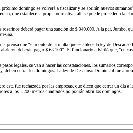
el próximo domingo se volverá a fiscalizar y se abrirán nuevos sumarios
cia, que establece la propia normativa, allí se puede proceder a la clau
s rosarinos deberá pagar una sanción de $ 340.000. A la par, Jumbo, qu
afesina.
a la prensa que “el monto de la multa que establece la ley de Descanso 
e abrieron deberán pagar $ 68.100”. El funcionario advirtió que, “en caso
s pasos legales, se van a hacer las constataciones, los sumarios corresp
 ley, deben cerrar los domingos. La ley de Descanso Dominical fue apro
o esta fue rechazada por las empresas, que dicen que cerrar un día a l
ores a los 1.200 metros cuadrados no podrán abrir los domingos.