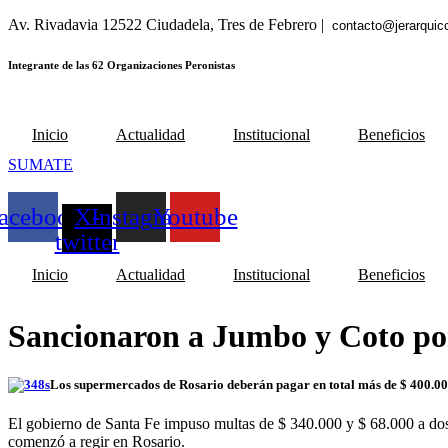
Av. Rivadavia 12522 Ciudadela, Tres de Febrero |
contacto@jerarquic
Integrante de las 62 Organizaciones Peronistas
Inicio
Actualidad
Institucional
Beneficios
SUMATE
acebook
X-
Instagram
Youtube
twitter
Inicio
Actualidad
Institucional
Beneficios
Sancionaron a Jumbo y Coto por 
Los supermercados de Rosario deberán pagar en total más de $ 400.000
El gobierno de Santa Fe impuso multas de $ 340.000 y $ 68.000 a dos
comenzó a regir en Rosario.