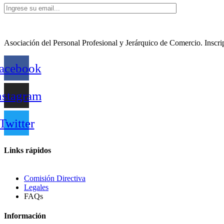
Asociación del Personal Profesional y Jerárquico de Comercio. Insc
acebook
nstagram
Twitter
Links rápidos
Comisión Directiva
Legales
FAQs
Información