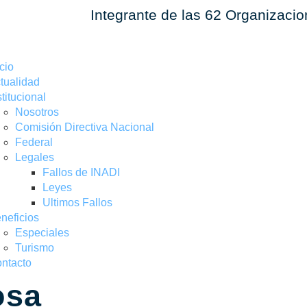
Integrante de las 62 Organizaci
icio
tualidad
stitucional
Nosotros
Comisión Directiva Nacional
Federal
Legales
Fallos de INADI
Leyes
Ultimos Fallos
neficios
Especiales
Turismo
ntacto
osa