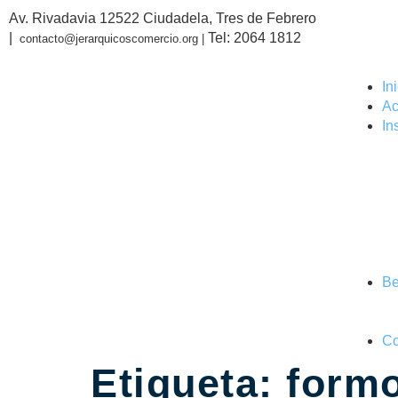
Av. Rivadavia 12522 Ciudadela, Tres de Febrero
|
Tel: 2064 1812
contacto@jerarquicoscomercio.org |
In
Ac
In
Be
Co
Etiqueta:
form