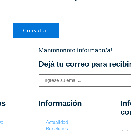
Consultar
Mantenenete informado/a!
Dejá tu correo para recibir
os
Información
In
co
va
Actualidad
Beneficios