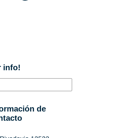
 info!
formación de
ntacto