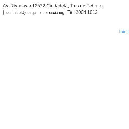
Av. Rivadavia 12522 Ciudadela, Tres de Febrero
|
Tel: 2064 1812
contacto@jerarquicoscomercio.org |
Inici
Cabaña El
Cabaña El
Tochito