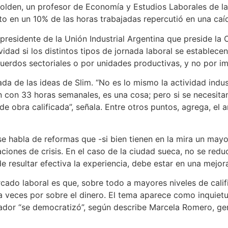
lden, un profesor de Economía y Estudios Laborales de la 
to en un 10% de las horas trabajadas repercutió en una caí
cepresidente de la Unión Industrial Argentina que preside l
idad si los distintos tipos de jornada laboral se establec
uerdos sectoriales o por unidades productivas, y no por i
zada de las ideas de Slim. “No es lo mismo la actividad indus
con 33 horas semanales, es una cosa; pero si se necesitan
 obra calificada”, señala. Entre otros puntos, agrega, el a
se habla de reformas que -si bien tienen en la mira un mayor
ciones de crisis. En el caso de la ciudad sueca, no se red
e resultar efectiva la experiencia, debe estar en una mejor
ado laboral es que, sobre todo a mayores niveles de calif
a veces por sobre el dinero. El tema aparece como inquietud
leador “se democratizó”, según describe Marcela Romero, g