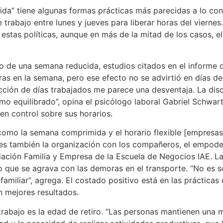
mida” tiene algunas formas prácticas más parecidas a lo co
trabajo entre lunes y jueves para liberar horas del viernes
 estas políticas, aunque en más de la mitad de los casos, el
ro de una semana reducida, estudios citados en el informe 
as en la semana, pero ese efecto no se advirtió en días de
ucción de días trabajados me parece una desventaja. La dis
mo equilibrado”, opina el psicólogo laboral Gabriel Schwar
cen control sobre sus horarios.
 como la semana comprimida y el horario flexible [empresas
o es también la organización con los compañeros, el empode
liación Familia y Empresa de la Escuela de Negocios IAE. La
go que se agrava con las demoras en el transporte. “No es s
familiar”, agrega. El costado positivo está en las prácticas
n mejores resultados.
 trabajo es la edad de retiro. “Las personas mantienen una