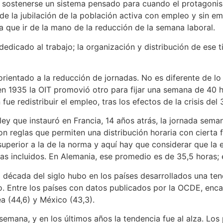
a sostenerse un sistema pensado para cuando el protagonismo
e la jubilación de la población activa con empleo y sin empl
ía que ir de la mano de la reducción de la semana laboral.
edicado al trabajo; la organización y distribución de ese t
rientado a la reducción de jornadas. No es diferente de lo 
en 1935 la OIT promovió otro para fijar una semana de 40 h
ue redistribuir el empleo, tras los efectos de la crisis del 
 ley que instauró en Francia, 14 años atrás, la jornada se
on reglas que permiten una distribución horaria con cierta fl
superior a la de la norma y aquí hay que considerar que la 
s incluidos. En Alemania, ese promedio es de 35,5 horas; en
 década del siglo hubo en los países desarrollados una tend
do. Entre los países con datos publicados por la OCDE, enc
ea (44,6) y México (43,3).
semana, y en los últimos años la tendencia fue al alza. Los 