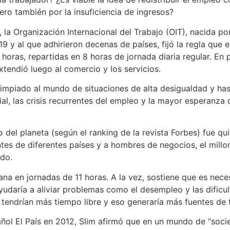
ro también por la insuficiencia de ingresos?
, la Organización Internacional del Trabajo (OIT), nacida p
19 y al que adhirieron decenas de países, fijó la regla que
ras, repartidas en 8 horas de jornada diaria regular. En pri
extendió luego al comercio y los servicios.
impiado al mundo de situaciones de alta desigualdad y hast
l, las crisis recurrentes del empleo y la mayor esperanza d
del planeta (según el ranking de la revista Forbes) fue qui
ntes de diferentes países y a hombres de negocios, el mill
ido.
ana en jornadas de 11 horas. A la vez, sostiene que es neces
daría a aliviar problemas como el desempleo y las dificult
 tendrían más tiempo libre y eso generaría más fuentes de 
añol El País en 2012, Slim afirmó que en un mundo de “soci