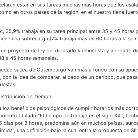
claran estar en sus tareas muchas más horas que los asalar
omo en otros países de la región, en el nuestro tiene fuer
, 35,9% trabaja en su tarea principal entre 35 y 45 horas 
tiene una sobrecarga (7% trabaja más de 60 horas a la sem
, un proyecto de ley del diputado kirchnerista y abogado de
e 48 a 45 horas semanales.
 ciudad sueca de Gotemburgo van más a fondo con su apuesta 
s, con la idea de comparar, al cabo de un período, qué pasa
puestas.
distribución del tiempo
 a los beneficios psicológicos de cumplir horarios más cort
cumento titulado “El tiempo de trabajo en el siglo XXI”, hec
 días por 8 horas, predomina aún en muchos países, aunque
da”, una definición bajo la cual entra la propuesta de Sli